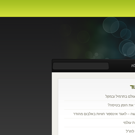
לת
ד
עולם בתרמיל ובמקל
 את הזמן בטיסה?
ה – לאגד אינספור חוויות באלבום מהודר
ת עולמי
 לחו"ל