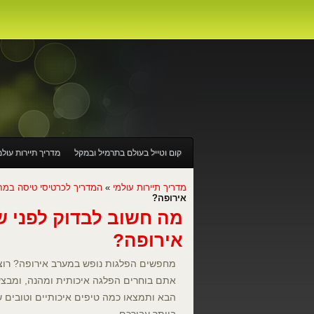
קום וטייל בעולם בתרמיל ובמקל
מדריך תיירות עולמ
מה חשוב לדעת לפני שרוכשים טיסה לניו יורק?
במה
מדריך תיירות עולמי
»
המדריך לכרטיסי טיסה במח
אירופה?
מה חשוב לבדוק לפני ש
עבודה באוסטרליה
לגלות את אמריקה – טיול מחוף
אירופה?
מחפשים יעד זול לחופשה? לא תאמינו למה שלוורשה 
מחפשים הפלגות נופש במערב אירופה? רוצי
אתם בוחרים הפלגה איכותית ומהנה, ומבצע
הבא ותמצאו כמה טיפים איכותיים וטובים 