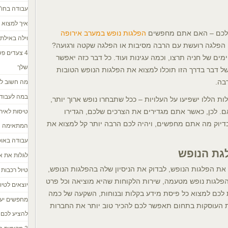
עבודה בחו"
איך למצוא כ
שלכם – האם אתם מחפשים
הפלגות נופש במערב אירופה
וילה באילת
פלגה רועשת עם הרבה מסיבות או הפלגה שקטה ורגועה?
4 צעדים פ
 של חניה תרצו, וכמה עגינות ועוד. כל דבר כזה יאפשר
שלך
של דבר בדרך הזו תוכלו למצוא את הפלגות הנופש הטובות
בה.
מה חשוב לד
במה לעבוד 
ת הללו ישפיעו על העלויות – ככל שתבחרו נופש ארוך יותר,
תאם. לכן, כאשר אתם מגדירים את הצרכים שלכם, הגדירו
טיסות לאירו
דיוק מה אתם מחפשים, ויהיה לכם הרבה יותר קל למצוא את
המתאימה
עבודה באו
גת הנופש
לגלות את א
ת הפלגות הנופש, לבדוק את הניסיון שלה בהפלגות הנופש,
טיול רכבות 
הפלגות נופש מטעמה, שירות הלקוחות שהיא מוציאה וכל פרט
יוצאים לטיול? 
לכם למצוא כל פיסת מידע בקלות ובנוחות, השקעה של כמה
מחפשים יעד
ת העוסקות בתחום תאפשר לכם להכיר טוב יותר את החברות
להציע לכם