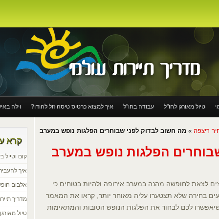
י
טיול מאורגן לחו"ל
עבודה בחו"ל
איך למצוא כרטיס טיסה זול להודו?
וילה באי
 לעבוד בחו"ל
טיסות לאירופה – ברלין ולונדון טיפים לבחירת הטיסה המתאימה
יר ריצפה
»
מה חשוב לבדוק לפני שבוחרים הפלגות נופש במערב
קרא עו
בוחרים הפלגות נופש במערב
 לחוף
טיול רכבות באירופה
יוצאים לטיול? וחושבים על AIRBNB
קום וטייל ב
יש להציע לכם
3 מקומות באירופה שאתם חייבים להגיע אליהם בקיץ הקרוב
איך להעביר
ם לצאת לחופשה מהנה במערב אירופה ולהיות בטוחים כי
אלבום חופש
ים בחירה שלא תצטערו עליה מאוחר יותר, קראו את המאמר
מדריך תיירו
שיאפשרו לכם לבחור את הפלגות הנופש הטובות והמתאימות
טיול מאורגן