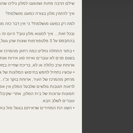
שילם הרבה פחות ושהגענו למלון גילינו שהו
איך להזמין מלון בצורה כמעט מושלמת?
למה רק כמעט מושלמת? כי אין דבר כזה מו
ובכל זאת… איך למצוא מלון טוב? היום זה 
בהתבסס על 3 פלטפורמות שונות שהן גוגל, בוקינג קום והוטלס קום.
• בתור התחלה נחליט כמה רחוק מהמרכז אנח
בשום פנים לא עוברים ואיזה סוג אירוח אנחנ
ארוחת ערב כלולה או לא, בריכת שחייה במלו
• עכשיו נתחיל לחפש בחיפוש המלונות של גו
מרחק מהמרכז של העיר, ארוחת בוקר וכ"ו…) 
לראות תגובות גולשים שלבעל המלון אין אפ
תמונות ערוכות של בית המלון, אחרי שקיבלנו
עוברים לשלב הבא.
• השוו הת המחירים שראיתם בגוגל מול בוקינ