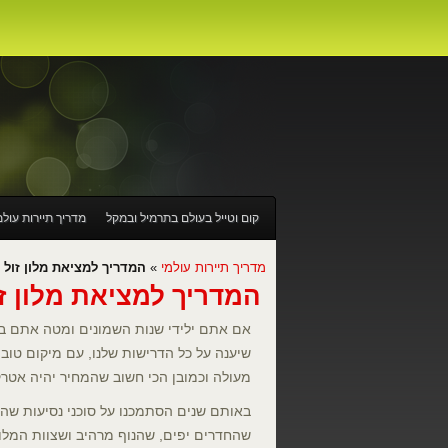
קום וטייל בעולם בתרמיל ובמקל
מדריך תיירות עולמ
מה חשוב לדעת לפני שרוכשים טיסה לניו יורק?
במה
מדריך תיירות עולמי
»
המדריך למציאת מלון זול ו
המדריך למציאת מלון זו
עבודה באוסטרליה
לגלות את אמריקה – טיול מחוף
אם אתם ילידי שנות השמונים ומטה אתם בטו
מחפשים יעד זול לחופשה? לא תאמינו למה שלוורשה 
שיענה על כל הדרישות שלנו, עם מיקום טוב
מעולה וכמובן הכי חשוב שהמחיר יהיה אטרק
באותם שנים הסתמכנו על סוכני נסיעות שהב
שהחדרים יפים, שהנוף מרהיב ושצוות המלון 