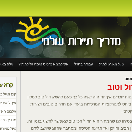
י
טיול מאורגן לחו"ל
עבודה בחו"ל
איך למצוא כרטיס טיסה זול להודו?
וילה באי
 לעבוד בחו"ל
טיסות לאירופה – ברלין ולונדון טיפים לבחירת הטיסה המתאימה
טוב
קרא עו
ל וטוב
 לחוף
טיול רכבות באירופה
יוצאים לטיול? וחושבים על AIRBNB
קום וטייל ב
ח זוכרים איך זה היה קשה כל כך פעם להשיג דיל טוב למלון
יש להציע לכם
3 מקומות באירופה שאתם חייבים להגיע אליהם בקיץ הקרוב
איך להעביר
 ביחס לאטרקציות המרכזיות ביעד, עם חדרים טובים ושירות
טיבי.
אלבום חופש
מדריך תיירו
טיחו לנו שהמחיר הוא הדיל הכי טוב שאפשר להשיג בזמן זה,
חביב וחייכן ואז הגיעה הטיסה ומסתבר שהזוג שיושב לידנו
טיול מאורגן