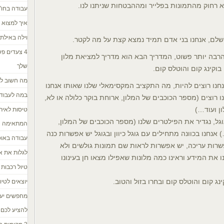
א רחוק מהתמונות בפלייר ומההבטחות שניתנו לנו.
עבודה בחו"
איך למצוא כ
וילה באילת
שלם, אנחנו בני אדם תמיד נמצא קצת על מה לקטר.
4 צעדים פ
הרבה יותר פשוט, המדריך הבא הוא מדריך למציאת מלון
שלך
מה חשוב לד
נו רוצים להיות, מה התקציב המקסימאלי שלנו שאותו אנחנו
במה לעבוד 
ו רוצים (מספר הכוכבים של המלון, ארוחת בוקר כלולה או לא,
ן ועוד…)
טיסות לאירו
גל, נגדיר את הפילטרים שלנו (מספר הכוכבים של המלון,
המתאימה
אנחנו בכוונה מתחילים עם גוגל כיוון ובגוגל יש אפשרות כנה
עבודה באו
שרות עריכה, יש אפשרות לראות שם תמונות גולשים ולא
לגלות את א
 את המידע וראינו כמה מלונות שאפילו מצאו חן בעינונו
טיול רכבות 
ג קום והוטלס קום ובחרו בזול והטוב.
יוצאים לטיול? 
מחפשים יעד
להציע לכם