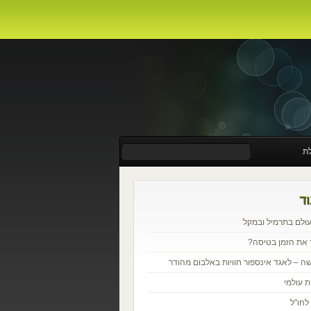
לת
ד
עולם בתרמיל ובמקל
 את הזמן בטיסה?
ה – לאגד אינספור חוויות באלבום מהודר
ת עולמי
 לחו"ל