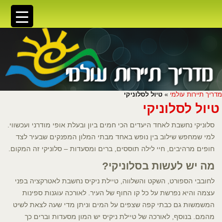
מדריך תיירות עולמי
»
טיול לסלוניקי
טיול לסלוניקי
סלוניקי נחשבת לאחד היעדים הכי חמים ביון ובעלת אופי מודרני ועכשווי.
למי שמחפש שילוב בין נופש באחד מבתי המלון המפנקים שבעיר לצד
חופים מרהיבים, חיי לילה תוססים, ברים ומסעדות – סלוניקי זה המקום.
מה יש לעשות בסלוניקי?
לחובבי הספורט, השקט והשלווה, טיילת ניקיס נחשבת לאטרקציה בפני
עצמה והיא נפרשת על כל קו החוף של העיר. לאורכה עוגנות ספינות
המשמשות גם כבתי קפה שצפים על המים וניתן מדי שעה לצאת לשיט
מהמם. בנוסף, לאורכה של טיילת ניקיס יש המון מסעדות וברים כך