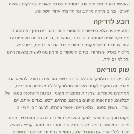
שאפשר להנות מארוחת ערב רומנטית עם כל האורות שנדלקים בשעות
הערב ויוצרים מראה מרהיב ומיוחד מיד אחרי השקיעה.
רובע לדדיקה
רובע יפהפה מלא בסיפורים היסטוריים ובין הסיורים ניתן יהיה להנות
ממוזיקה יוונית אותנטית. טברנות, מסעדות, ברים, חנויות מקומיות עם
המון עבודות יד של מקומיים פזורים בכל הרובע. בנוסף, ברובע יש
מלונות בוטיק ששוחזרו, בתים היסטוריים והמון מה לעשות בשעות היום
והלילה גם יחד.
שוק מודיאנו
לא ביקרתם בסלוניקי אם לא הייתם בשוק מודיאנו בו תוכלו למצוא הכל
מהכל. זה המקום לקנות מזכרות מסלוניקי לכל המשפחה והחברים,
ממתקים מקומיים, שמן זית מתוצרת מקומי, גבינות ולהתפנק במגוון של
תבלינים, קפה אותו טוחנים במקום, פרחים, דבש, בגדים אותנטיים
ועוד… השוק ססגוני, מלא חיים ואפשר בהחלט להעביר בו חצי יום.
מקום נוסף שבו אפשר לבקר בסלוניקי הוא בית הכנסת מונסיטיר, מחזה
מרהיב ומקושט, בימה משיש, תבליטים ומגני דוד מזהב, קפיצה שהיא
חובה לכל יהודי. גם המגדל הלבן, המוזיאון היהודי והרוטנדו נחשבים