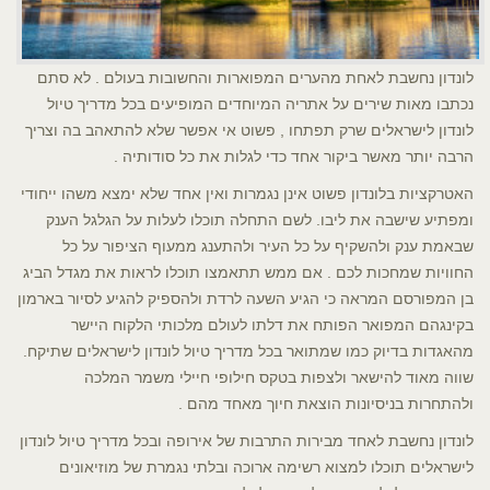
לונדון נחשבת לאחת מהערים המפוארות והחשובות בעולם . לא סתם
נכתבו מאות שירים על אתריה המיוחדים המופיעים בכל מדריך טיול
לונדון לישראלים שרק תפתחו , פשוט אי אפשר שלא להתאהב בה וצריך
הרבה יותר מאשר ביקור אחד כדי לגלות את כל סודותיה .
האטרקציות בלונדון פשוט אינן נגמרות ואין אחד שלא ימצא משהו ייחודי
ומפתיע שישבה את ליבו. לשם התחלה תוכלו לעלות על הגלגל הענק
שבאמת ענק ולהשקיף על כל העיר ולהתענג ממעוף הציפור על כל
החוויות שמחכות לכם . אם ממש תתאמצו תוכלו לראות את מגדל הביג
בן המפורסם המראה כי הגיע השעה לרדת ולהספיק להגיע לסיור בארמון
בקינגהם המפואר הפותח את דלתו לעולם מלכותי הלקוח היישר
מהאגדות בדיוק כמו שמתואר בכל מדריך טיול לונדון לישראלים שתיקח.
שווה מאוד להישאר ולצפות בטקס חילופי חיילי משמר המלכה
ולהתחרות בניסיונות הוצאת חיוך מאחד מהם .
לונדון נחשבת לאחד מבירות התרבות של אירופה ובכל מדריך טיול לונדון
לישראלים תוכלו למצוא רשימה ארוכה ובלתי נגמרת של מוזיאונים