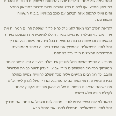
המתאימה לכל אחד . הילדים יוכלו להתנסות במשחקים חינוכיים ומהנים
במוזיאון המדע ואף לצפות בדינוזאורים וחיות נדירות במוזיאון הטבע
והים ואולי לתפוס איזה תצלום עם כוכב במוזיאון בובות השעווה
המפורסם .
לקראת הערב רצוי מאוד להגיע לכיכר פיקדילי שוקקת החיים המהווה את
אחד ממרכזי הבילוי המרכזיים בעיר . תוכלו להשביע את רעבונכם באחת
המסעדות והרשתות הרבות הנמצאות בכל פינה ומופיעות בכל מדריך
טיול לונדון לישראלים ולהמשיך את הערב בצפייה באחד מהמופעים
המרהיבים המציגים מידי ערב במתחם .
אטרקציה נוספת ששום טיול ללונדון אינו שלם בלעדיה היא כניסה לאחד
ממשחקי הכדורגל המשוחקים מידי שבוע . לונדון ידועה כבירת הכדורגל
וחובבי כדורגל רבים מגיעים אליה מכל העולם לחוויית צפייה מהולה
בבירה ובשירה . רצוי מאוד גם לחפש בכל מדריך טיול לונדון לישראלים
את רשימת הפאבים הרשמיים של כל ארגון אוהדים ולקפוץ לאחד
לקבלת חוויה שלא תשכח.
בניגוד למילות השיר הידוע לונדון מחכה לכם ובגדול אז פתחו את מדריך
טיול לונדון לישראליים ותתחילו לתכנן את הטיול הבא.