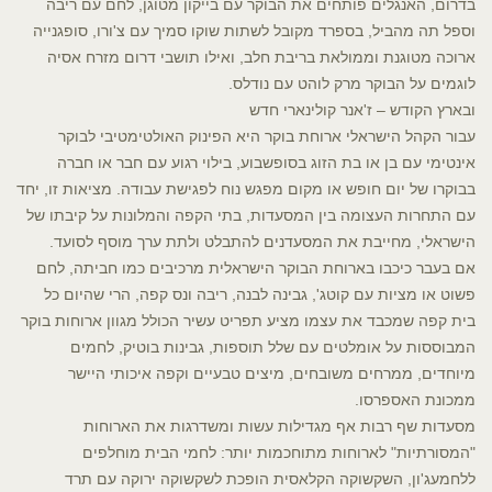
בדרום, האנגלים פותחים את הבוקר עם בייקון מטוגן, לחם עם ריבה
וספל תה מהביל, בספרד מקובל לשתות שוקו סמיך עם צ'ורו, סופגנייה
ארוכה מטוגנת וממולאת בריבת חלב, ואילו תושבי דרום מזרח אסיה
לוגמים על הבוקר מרק לוהט עם נודלס.
ובארץ הקודש – ז'אנר קולינארי חדש
עבור הקהל הישראלי ארוחת בוקר היא הפינוק האולטימטיבי לבוקר
אינטימי עם בן או בת הזוג בסופשבוע, בילוי רגוע עם חבר או חברה
בבוקרו של יום חופש או מקום מפגש נוח לפגישת עבודה. מציאות זו, יחד
עם התחרות העצומה בין המסעדות, בתי הקפה והמלונות על קיבתו של
הישראלי, מחייבת את המסעדנים להתבלט ולתת ערך מוסף לסועד.
אם בעבר כיכבו בארוחת הבוקר הישראלית מרכיבים כמו חביתה, לחם
פשוט או מציות עם קוטג', גבינה לבנה, ריבה ונס קפה, הרי שהיום כל
בית קפה שמכבד את עצמו מציע תפריט עשיר הכולל מגוון ארוחות בוקר
המבוססות על אומלטים עם שלל תוספות, גבינות בוטיק, לחמים
מיוחדים, ממרחים משובחים, מיצים טבעיים וקפה איכותי היישר
ממכונת האספרסו.
מסעדות שף רבות אף מגדילות עשות ומשדרגות את הארוחות
"המסורתיות" לארוחות מתוחכמות יותר: לחמי הבית מוחלפים
ללחמעג'ון, השקשוקה הקלאסית הופכת לשקשוקה ירוקה עם תרד