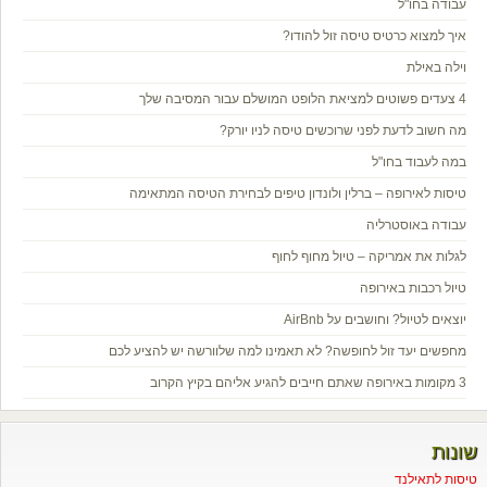
עבודה בחו"ל
איך למצוא כרטיס טיסה זול להודו?
וילה באילת
4 צעדים פשוטים למציאת הלופט המושלם עבור המסיבה שלך
מה חשוב לדעת לפני שרוכשים טיסה לניו יורק?
במה לעבוד בחו"ל
טיסות לאירופה – ברלין ולונדון טיפים לבחירת הטיסה המתאימה
עבודה באוסטרליה
לגלות את אמריקה – טיול מחוף לחוף
טיול רכבות באירופה
יוצאים לטיול? וחושבים על AirBnb
מחפשים יעד זול לחופשה? לא תאמינו למה שלוורשה יש להציע לכם
3 מקומות באירופה שאתם חייבים להגיע אליהם בקיץ הקרוב
שונות
טיסות לתאילנד