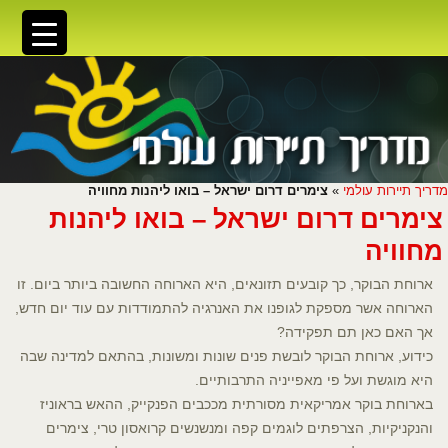
מדריך תיירות עולמי
»
צימרים דרום ישראל – בואו ליהנות מחוויה
צימרים דרום ישראל – בואו ליהנות
מחוויה
ארוחת הבוקר, כך קובעים תזונאים, היא הארוחה החשובה ביותר ביום. זו
הארוחה אשר מספקת לגופנו את האנרגיה להתמודדות עם עוד יום חדש,
אך האם כאן תם תפקידה?
כידוע, ארוחת הבוקר לובשת פנים שונות ומשונות, בהתאם למדינה שבה
היא מוגשת ועל פי מאפייניה התרבותיים.
בארוחת בוקר אמריקאית מסורתית מככבים הפנקייק, ההאש בראוניז
והנקניקיות, הצרפתים לוגמים קפה ומנשנשים קרואסון טרי, צימרים