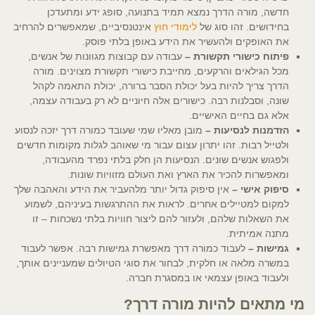
חדשה, מורה הדרך נמצא תמיד בתנועה, סופג ידע ומתעדכן
בחידושים. זהו סוג של
לימודי חוץ
אינטנסיביים, שמאפשרים להרחיב
את האופקים ולהעשיר את הידע באופן בלתי פוסק.
פיתוח כישורי תקשורת –
עבודה עם קבוצות מגוונות של אנשים,
מכל הגילאים והרקעים, מחייבת כישורי תקשורת מצוינים. מורה
הדרך צריך להיות בעל יכולת הסבר ברורה, יכולת התאמה לקהל
שונה, וסבלנות רבה. כישורים אלה חיוניים לא רק בעבודה עצמה,
אלא גם בחיים האישיים.
הזדמנות לנסיעות –
מובן מאליו שמי שעובד כמורה דרך יזכה לנסוע
ולטייל רבות. זהו יתרון עצום עבור מי שאוהב לגלות מקומות חדשים
ולפגוש אנשים שונים. הנסיעות הן חלק בלתי נפרד מהעבודה,
ומאפשרות להכיר את הארץ ואת העולם מזוויות שונות.
סיפוק אישי –
אין סיפוק גדול יותר מלהעביר את הידע והאהבה שלך
למקום למטיילים אחרים. לראות את ההתרגשות בעיניהם, לשמוע
את השאלות שלהם, ולעזור להם ליצור חוויות בלתי נשכחות – זו
מתנה אמיתית.
גמישות –
לעבוד כמורה דרך מאפשרת גמישות רבה. אפשר לעבוד
במשרה מלאה או חלקית, לבחור את סוגי הטיולים שמעניינים אותך,
ולעבוד באופן עצמאי או במסגרת חברה.
מי מתאים להיות מורה דרך?