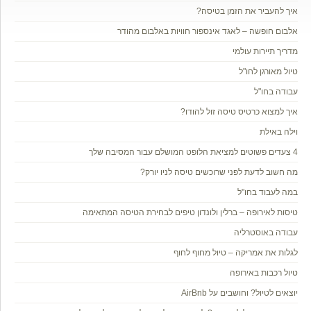
איך להעביר את הזמן בטיסה?
אלבום חופשה – לאגד אינספור חוויות באלבום מהודר
מדריך תיירות עולמי
טיול מאורגן לחו"ל
עבודה בחו"ל
איך למצוא כרטיס טיסה זול להודו?
וילה באילת
4 צעדים פשוטים למציאת הלופט המושלם עבור המסיבה שלך
מה חשוב לדעת לפני שרוכשים טיסה לניו יורק?
במה לעבוד בחו"ל
טיסות לאירופה – ברלין ולונדון טיפים לבחירת הטיסה המתאימה
עבודה באוסטרליה
לגלות את אמריקה – טיול מחוף לחוף
טיול רכבות באירופה
יוצאים לטיול? וחושבים על AirBnb